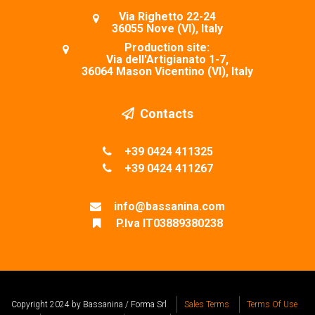
Via Righetto 22-24
36055 Nove (VI), Italy
Production site:
Via dell'Artigianato 1-7,
36064 Mason Vicentino (VI), Italy
Contacts
+39 0424 411325
+39 0424 411267
info@bassanina.com
P.Iva IT03889380238
Copyright 2024 by Bassanina / Forma Srl
Sales Terms
Terms Of Use