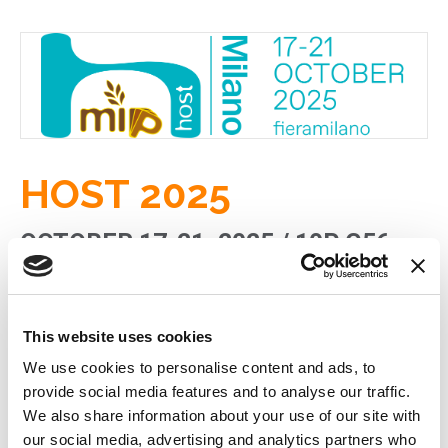
HOST 2025
OCTOBER 17-21, 2025 / 10P G56
Du 17 au 21 octobre 2025, nous serons à Milan pour
participer au
salon HOST
, qui célèbre cette année
This website uses cookies
BAKERY SQUARE, MIP
.
We use cookies to personalise content and ads, to
Pavillon 10 | Stand G56
provide social media features and to analyse our traffic.
Bakery Square fait ses débuts à HostMilano : un
We also share information about your use of our site with
nouveau point de rencontre pour le monde de la
our social media, advertising and analytics partners who