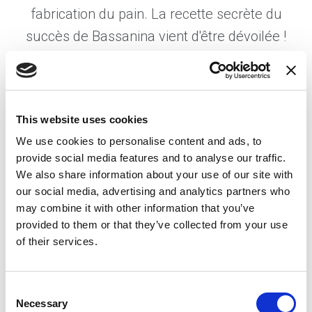
fabrication du pain. La recette secrète du
succès de Bassanina vient d'être dévoilée !
Une base industrielle solide et articulée avec des
méthodes de production avancées qui offre à tous nos
clients des produits de haute qualité et un service
d'assistance vif et actualisé. Avec Bassanina vous
This website uses cookies
obtenez un très bon pain !
We use cookies to personalise content and ads, to
provide social media features and to analyse our traffic.
Le processus commence par les premières étapes de
We also share information about your use of our site with
la recherche et du développement, passe par la
our social media, advertising and analytics partners who
conception et l'industrialisation, et se termine par la
may combine it with other information that you’ve
production. Pour compléter le cycle, nous offrons à
provided to them or that they’ve collected from your use
tous nos clients un service d'installation, d'essai de
of their services.
l'équipement, et d'assistance après-vente.
Consent
Necessary
Selection