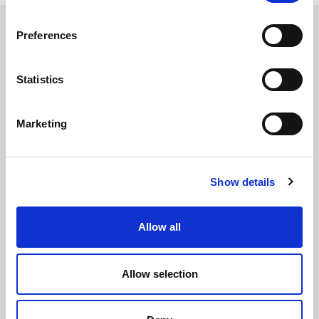
Preferences
LES HOMMES, LA
NATURE, LA
Statistics
TECHNOLOGIE : NOTRE
CHEMIN VERS L'AVENIR
Marketing
Une vision centrée sur l'être humain et
Show details
ancrée dans la nature - une nature traitée
avec grand respect. Cette philosophie a
Allow all
toujours guidé Bassanina. Un projet
harmonieux et un modèle d'entreprise
Allow selection
ambitieux qui assure l'équilibre entre
développement technologique et