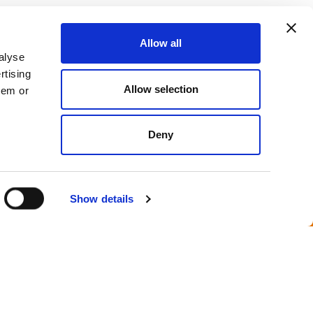
Allow all
Контакты
alyse
rtising
Allow selection
+39 0424 411325
hem or
+39 0424 411267
Deny
info@bassanina.com
P.Iva IT03889380238
Show details
EA VI-353141
Capitale Sociale € 40.000,00 i.v.
llow us on
Instagram
YouTube
Facebook