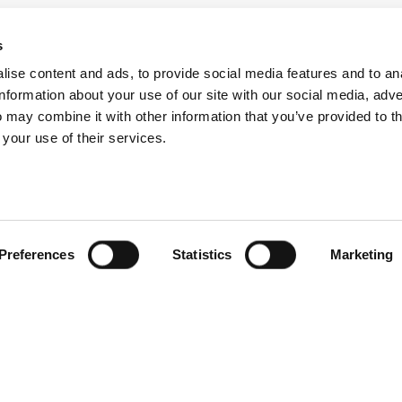
s
Где мы находимся
ise content and ads, to provide social media features and to an
information about your use of our site with our social media, adve
Via Righetto 22-24
 may combine it with other information that you’ve provided to t
36055 Nove (VI), Italy
 your use of their services.
ПРОИЗВОДСТВО:
Via dell'Artigianato 1-7,
36064 Mason Vicentino (VI), Italy
Preferences
Statistics
Marketing
Terms Of Use
Privacy Statement
Cookies
Design by Visualcom Srl
R
Fo