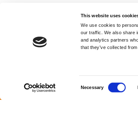
This website uses cookie
Bassanina / Forma Srl
We use cookies to personal
our traffic. We also share 
40-летняя история компании Bassanina
and analytics partners who
сделала ее одной из самых значимых и
that they’ve collected from
актуальных компаний во всем мире в
контексте искусства выпечки. Печи
Bassanina признаны благодаря их
прочности, долговечности, а особенно
Consent
благодаря возможности непрерывной
Necessary
Selection
и интенсивной эксплуатации в течение
всего рабочего цикла.
Copyright 2024 by Bassanina / Forma Srl
Sales Terms