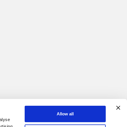
Allow all
Контакты
alyse
rtising