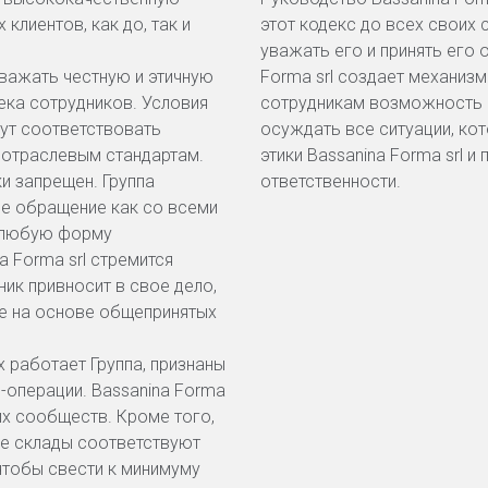
клиентов, как до, так и
этот кодекс до всех своих 
уважать его и принять его 
уважать честную и этичную
Forma srl создает механизм
ека сотрудников. Условия
сотрудникам возможность 
дут соответствовать
осуждать все ситуации, ко
 отраслевым стандартам.
этики Bassanina Forma srl 
ки запрещен. Группа
ответственности.
е обращение как со всеми
я любую форму
a Forma srl стремится
ик привносит в свое дело,
е на основе общепринятых
 работает Группа, признаны
-операции. Bassanina Forma
их сообществ. Кроме того,
ые склады соответствуют
чтобы свести к минимуму