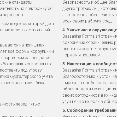
сокие стандарты
безопасность и общее благ
считывать на поддержку ее
других третьих лиц, котор
и партнеров.
srl стремится обеспечить у
всех своих рабочих сред.
ском кодексе, который дает
аших деловых отношений.
4. Уважение к окружающ
Bassanina Forma srl стреми
сохранение ограниченных 
овывается на принципах
операции соответствуют ме
ляет все формы коррупции и
нормам и правилам.
 и партнерам запрещается
-либо несанкционированные
5. Инвестиции в сообщес
 поставить под угрозу
Bassanina Forma srl стреми
итика бухгалтерского учета
благосостоянию и устойчи
 бизнес-транзакция была
широкого сообщества поср
образовательных инициатив
своих сотрудников в их инд
улучшению их роли в общес
венность перед пятью
6. Соблюдение требовани
ет высококачественную
Руководство Bassanina For