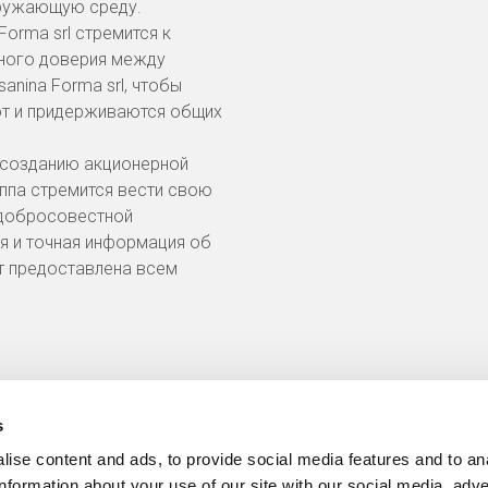
кружающую среду.
Forma srl стремится к
ного доверия между
anina Forma srl, чтобы
ют и придерживаются общих
к созданию акционерной
уппа стремится вести свою
 добросовестной
я и точная информация об
ет предоставлена всем
s
Где мы находимся
ise content and ads, to provide social media features and to an
information about your use of our site with our social media, adve