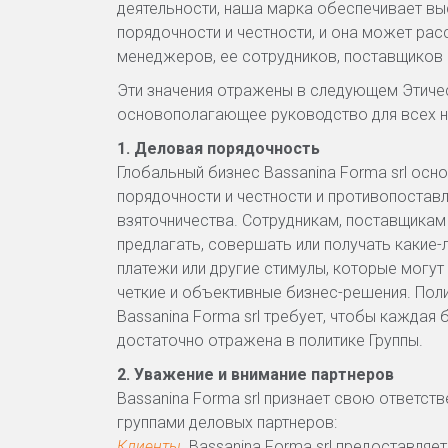
деятельности, наша марка обеспечивает вы
порядочности и честности, и она может рас
менеджеров, ее сотрудников, поставщиков 
Эти значения отражены в следующем Этиче
основополагающее руководство для всех н
1. Деловая порядочность
Глобальный бизнес Bassanina Forma srl осн
порядочности и честности и противопостав
взяточничества. Сотрудникам, поставщикам
предлагать, совершать или получать какие
платежи или другие стимулы, которые могут
четкие и объективные бизнес-решения. Пол
Bassanina Forma srl требует, чтобы каждая
достаточно отражена в политике Группы.
2. Уважение и внимание партнеров
Bassanina Forma srl признает свою ответст
группами деловых партнеров:
Клиенты.
Bassanina Forma srl предоставля