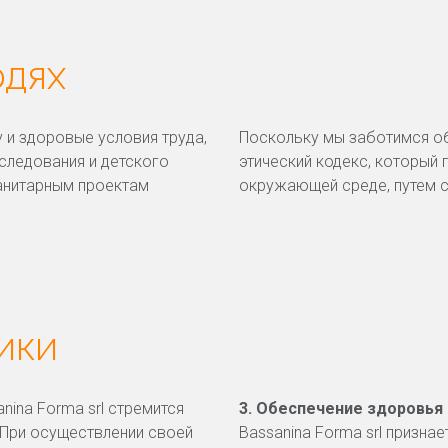
ЮДЯХ
 и здоровые условия труда,
Поскольку мы заботимся об
следования и детского
этический кодекс, который 
манитарным проектам
окружающей среде, путем с
ИКИ
ina Forma srl стремится
3. Обеспечение здоровья
 При осуществлении своей
Bassanina Forma srl призна