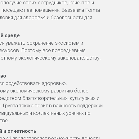
ополучие своих сотрудников, клиентов и
ые посещают ее помещения. Bassanina Forma
словия для здоровья и безопасности для
ей среде
тся уважать сохранение экосистем и
ресурсов. Поэтому все повседневные
стному экологическому законодательству,
тво
тся содействовать здоровью,
вому экономическому развитию более
едством благотворительных, культурных и
. Группа также верит в важность поддержки
ивидуальных и коллективных усилиях по
тве.
й и отчетность
ma srl предоставляет возможность донести