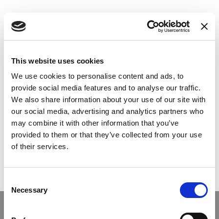
This website uses cookies
We use cookies to personalise content and ads, to
provide social media features and to analyse our traffic.
We also share information about your use of our site with
our social media, advertising and analytics partners who
MODERN BAKERY
may combine it with other information that you’ve
provided to them or that they’ve collected from your use
2019
of their services.
12-15 МАРТА 2019
Consent
Necessary
Selection
С 12-15 Марта мы будем учавствовать на выставке
Modern Bakery, в Москве.