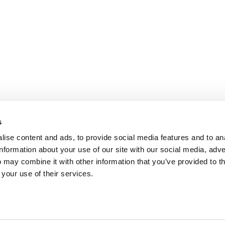
s
Где мы находимся
ise content and ads, to provide social media features and to an
information about your use of our site with our social media, adve
Via Righetto 22-24
 may combine it with other information that you’ve provided to t
36055 Nove (VI), Italy
 your use of their services.
ПРОИЗВОДСТВО:
Via dell'Artigianato 1-7,
36064 Mason Vicentino (VI), Italy