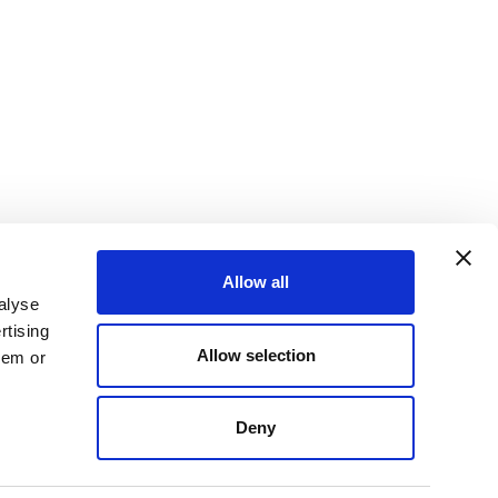
Allow all
Контакты
alyse
rtising
Allow selection
+39 0424 411325
hem or
+39 0424 411267
Deny
info@bassanina.com
P.Iva IT03889380238