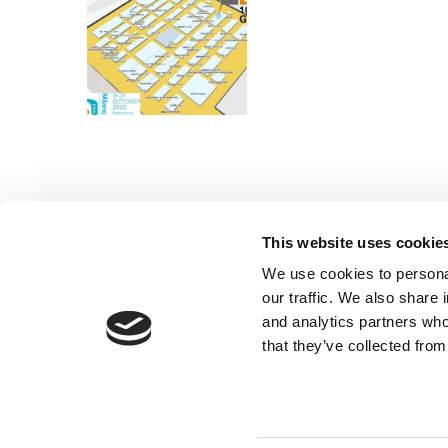
This website uses cookie
Bassanina / Forma Srl
We use cookies to personal
our traffic. We also share 
40-летняя история компании Bassanina
and analytics partners who
сделала ее одной из самых значимых и
that they’ve collected from
актуальных компаний во всем мире в
контексте искусства выпечки. Печи
Bassanina признаны благодаря их
прочности, долговечности, а особенно