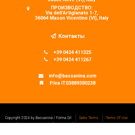
ПРОИЗВОДСТВО:
Via dell'Artigianato 1-7,
36064 Mason Vicentino (VI), Italy
Контакты
+39 0424 411325
+39 0424 411267
info@bassanina.com
P.Iva IT03889380238
Copyright 2024 by Bassanina / Forma Srl
Sales Terms
Terms Of Use
Privacy Statement
Cookies
Design by Visualcom Srl
REA VI-353141
Capitale Sociale € 40.000,00 i.v.