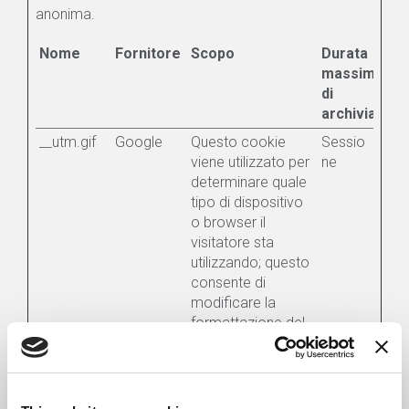
anonima.
Nome
Fornitore
Scopo
Durata
massima
di
archiviazion
__utm.gif
Google
Questo cookie
Sessio
viene utilizzato per
ne
determinare quale
tipo di dispositivo
o browser il
visitatore sta
utilizzando; questo
consente di
modificare la
formattazione del
sito di
conseguenza.
__utma
Google
Raccoglie dati sul
2 anni