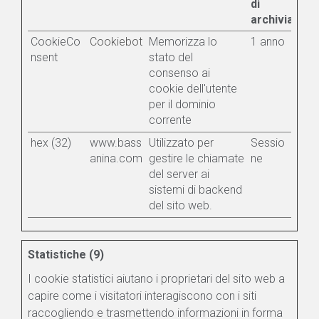
di
archiviazion
CookieCo
Cookiebot
Memorizza lo
1 anno
nsent
stato del
consenso ai
cookie dell'utente
per il dominio
corrente
hex (32)
www.bass
Utilizzato per
Sessio
anina.com
gestire le chiamate
ne
del server ai
sistemi di backend
del sito web.
Statistiche (9)
I cookie statistici aiutano i proprietari del sito web a
capire come i visitatori interagiscono con i siti
raccogliendo e trasmettendo informazioni in forma