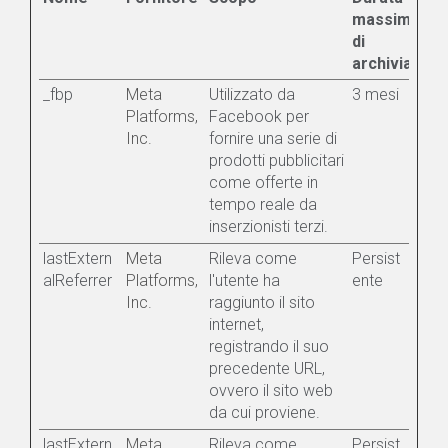
massima
di
archiviazion
_fbp
Meta
Utilizzato da
3 mesi
Platforms,
Facebook per
Inc.
fornire una serie di
prodotti pubblicitari
come offerte in
tempo reale da
inserzionisti terzi.
lastExtern
Meta
Rileva come
Persist
alReferrer
Platforms,
l'utente ha
ente
Inc.
raggiunto il sito
internet,
registrando il suo
precedente URL,
ovvero il sito web
da cui proviene.
lastExtern
Meta
Rileva come
Persist