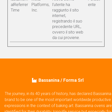
alReferrer
Platforms,
l'utente ha
ente
Time
Inc.
raggiunto il sito
internet,
registrando il suo
precedente URL,
ovvero il sito web
da cui proviene.
Bassanina / Forma Srl
The journey, in its 40 years of history, has declared Bassanina
brand to be one of the most important worldwide productive
expressions in the context of baking art. Bassanina ovens are
identified for their durability, long-life service but especially for