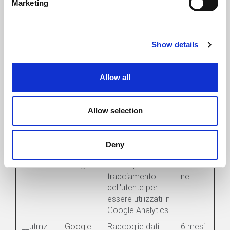
Marketing
timestamp con
ne
l'orario esatto di
uscita dal sito da
parte dell'utente.
Show details
Utilizzato da
Google Analytics
per calcolare la
Allow all
durata di una visita
al sito.
Allow selection
__utmt
Google
Utilizzato per
1
limitare la velocità
giorno
delle richieste al
Deny
sito.
__utmv
Google
Salva i parametri di
Sessio
tracciamento
ne
dell'utente per
essere utilizzati in
Google Analytics.
__utmz
Google
Raccoglie dati
6 mesi