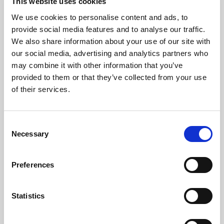
This website uses cookies
numero di volte
che un utente ha
We use cookies to personalise content and ads, to
visitato il sito
provide social media features and to analyse our traffic.
internet, oltre che
We also share information about your use of our site with
le dati per la prima
our social media, advertising and analytics partners who
visita e la visita più
may combine it with other information that you’ve
recente. Utilizzato
provided to them or that they’ve collected from your use
da Google
of their services.
Analytics.
__utmb
Google
Registra un
1
timestamp con
giorno
Consent
l'orario esatto di
Necessary
Selection
accesso al sito da
parte dell'utente.
Utilizzato da
Preferences
Google Analytics
per calcolare la
durata di una visita
Statistics
al sito.
__utmc
Google
Registra un
Sessio